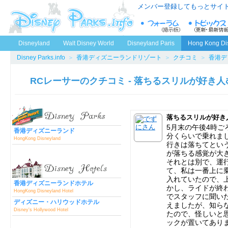
メンバー登録してもっとサイ
Disneyland
Walt Disney World
Disneyland Paris
Hong Kong Di
Disney Parks.info
＞
香港ディズニーランドリゾート
＞
クチコミ
＞
香港デ
RCレーサーのクチコミ - 落ちるスリルが好き人
落ちるスリルが好き
5月末の午後4時ご
香港ディズニーランド
分くらいで乗れま
HongKong Disneyland
行きは落ちてとい
が落ちる感覚が大
それとは別で、運
て、私は一番上に
入れていたので、
香港ディズニーランドホテル
かし、ライドが終
HongKong Disneyland Hotel
でスタッフに聞い
ディズニー・ハリウッドホテル
えましたが、知ら
Disney's Hollywood Hotel
たので、怪しいと
ックが置いてあり