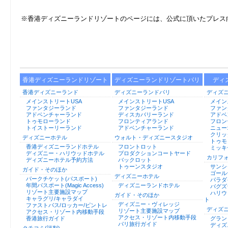
※香港ディズニーランドリゾートのページには、公式に頂いたプレス
香港ディズニーランドリゾート
ディズニーランドリゾートパリ
ディ
香港ディズニーランド
ディズニーランドパリ
ディズ
メインストリートUSA
メインストリートUSA
メイン
ファンタジーランド
ファンタジーランド
ファン
アドベンチャーランド
ディスカバリーランド
アドベ
トゥモローランド
フロンティアランド
フロン
トイストーリーランド
アドベンチャーランド
ニュー
クリッ
ディズニーホテル
ウォルト・ディズニースタジオ
トゥモ
香港ディズニーランドホテル
フロントロット
ミッキ
ディズニー・ハリウッドホテル
プロダクションコートヤード
カリフ
ディズニーホテル予約方法
バックロット
トゥーンスタジオ
サンシ
ガイド・そのほか
ゴール
ディズニーホテル
パークチケット(パスポート)
パラダ
年間パスポート(Magic Access)
ディズニーランドホテル
バグズ
リゾート主要施設マップ
ハリウ
ガイド・そのほか
キャラグリ/キャラダイ
ト
ディズニー・ヴィレッジ
ファストパス/ロッカー/ピントレ
ディズ
リゾート主要施設マップ
アクセス・リゾート内移動手段
アクセス・リゾート内移動手段
香港旅行ガイド
グラン
パリ旅行ガイド
ディズ