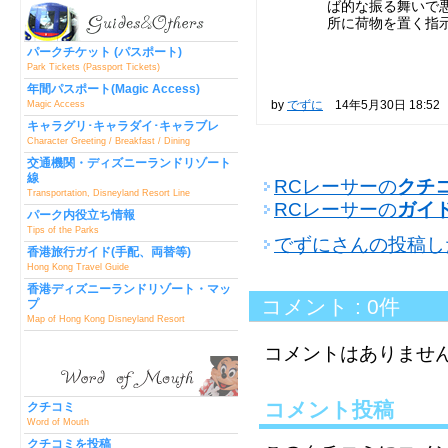
ば的な振る舞いで
所に荷物を置く指
パークチケット (パスポート)
Park Tickets (Passport Tickets)
年間パスポート(Magic Access)
by
でずに
14年5月30日 18:52
Magic Access
キャラグリ･キャラダイ･キャラブレ
Character Greeting / Breakfast / Dining
交通機関・ディズニーランドリゾート
線
RCレーサーの
クチ
Transportation, Disneyland Resort Line
RCレーサーの
ガイ
パーク内役立ち情報
Tips of the Parks
でずにさんの投稿し
香港旅行ガイド(手配、両替等)
Hong Kong Travel Guide
香港ディズニーランドリゾート・マッ
コメント : 0件
プ
Map of Hong Kong Disneyland Resort
コメントはありませ
コメント投稿
クチコミ
Word of Mouth
クチコミを投稿