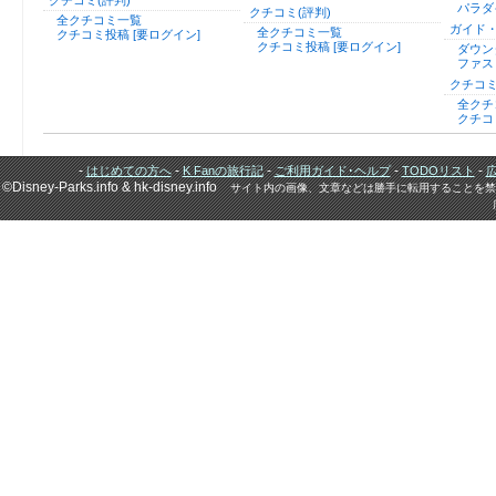
クチコミ(評判)
パラダ
クチコミ(評判)
全クチコミ一覧
ガイド
全クチコミ一覧
クチコミ投稿 [要ログイン]
クチコミ投稿 [要ログイン]
ダウン
ファス
クチコミ
全クチ
クチコ
-
-
-
-
-
はじめての方へ
K Fanの旅行記
ご利用ガイド･ヘルプ
TODOリスト
©Disney-Parks.info & hk-disney.info
サイト内の画像、文章などは勝手に転用することを禁