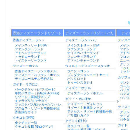
香港ディズニーランドリゾート
ディズニーランドリゾートパリ
ディ
香港ディズニーランド
ディズニーランドパリ
ディズ
メインストリートUSA
メインストリートUSA
メイン
ファンタジーランド
ファンタジーランド
ファン
アドベンチャーランド
ディスカバリーランド
アドベ
トゥモローランド
フロンティアランド
フロン
トイストーリーランド
アドベンチャーランド
ニュー
クリッ
ディズニーホテル
ウォルト・ディズニースタジオ
トゥモ
香港ディズニーランドホテル
フロントロット
ミッキ
ディズニー・ハリウッドホテル
プロダクションコートヤード
カリフ
ディズニーホテル予約方法
バックロット
トゥーンスタジオ
サンシ
ガイド・そのほか
ゴール
ディズニーホテル
パークチケット(パスポート)
パラダ
年間パスポート(Magic Access)
ディズニーランドホテル
バグズ
リゾート主要施設マップ
ハリウ
ガイド・そのほか
キャラグリ/キャラダイ
ト
ディズニー・ヴィレッジ
ファストパス/ロッカー/ピントレ
ディズ
リゾート主要施設マップ
アクセス・リゾート内移動手段
アクセス・リゾート内移動手段
香港旅行ガイド
グラン
パリ旅行ガイド
ディズ
クチコミ(評判)
パラダ
クチコミ(評判)
全クチコミ一覧
ガイド
全クチコミ一覧
クチコミ投稿 [要ログイン]
クチコミ投稿 [要ログイン]