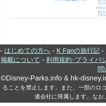
ダウン
ファス
クチコミ
全クチ
クチコ
-
-
-
はじめての方へ
K Fanの旅行記
-
掲載について
利用規約･プライバ
問
©Disney-Parks.info & hk-disney
ることを禁止します。また、一部のロ
連会社に帰属します。なお