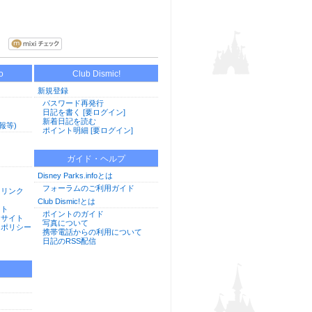
o
Club Dismic!
新規登録
パスワード再発行
日記を書く [要ログイン]
新着日記を読む
報等)
ポイント明細 [要ログイン]
ガイド・ヘルプ
Disney Parks.infoとは
フォーラムのご利用ガイド
用リンク
Club Dismic!とは
イト
ポイントのガイド
けサイト
写真について
ーポリシー
携帯電話からの利用について
日記のRSS配信