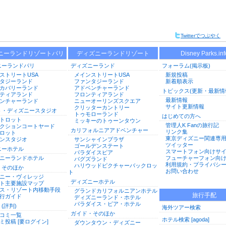
Twitterでつぶやく
ニーランドリゾートパリ
ディズニーランドリゾート
Disney Parks.inf
ニーランドパリ
ディズニーランド
フォーラム(掲示板)
ストリートUSA
メインストリートUSA
新規投稿
タジーランド
ファンタジーランド
新着順表示
カバリーランド
アドベンチャーランド
トピックス(更新・最新情
ティアランド
フロンティアランド
最新情報
ンチャーランド
ニューオーリンズスクエア
サイト更新情報
クリッターカントリー
ト・ディズニースタジオ
トゥモローランド
はじめての方へ
トロット
ミッキーのトゥーンタウン
管理人K Fanの旅行記
クションコートヤード
カリフォルニアアドベンチャー
リンク集
ロット
東京ディズニー関連専
ンスタジオ
サンシャインプラザ
ツイッター
ゴールデンステート
ニーホテル
スマートフォン向けサ
パラダイスピア
ニーランドホテル
フューチャーフォン向
バグズランド
利用規約・プライバシ
ハリウッドピクチャーバックロッ
・そのほか
お問い合わせ
ト
ニー・ヴィレッジ
ディズニーホテル
ト主要施設マップ
ス・リゾート内移動手段
グランドカリフォルニアンホテル
旅行手配
行ガイド
ディズニーランド・ホテル
パラダイス・ピア・ホテル
(評判)
海外ツアー検索
ガイド・そのほか
コミ一覧
ホテル検索 [agoda]
ミ投稿 [要ログイン]
ダウンタウン・ディズニー