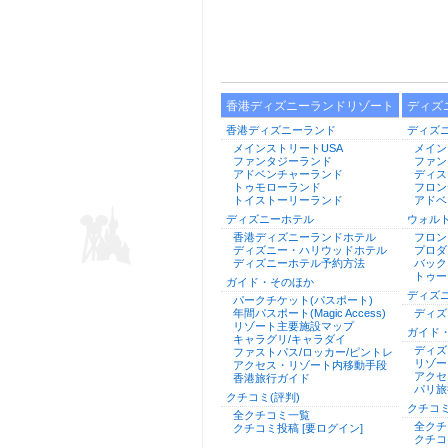
香港ディズニーランドリゾート
ディズ
香港ディズニーランド
ディズ
メインストリートUSA
メイン
ファンタジーランド
ファン
アドベンチャーランド
ディス
トゥモローランド
フロン
トイストーリーランド
アドベ
ディズニーホテル
ウォル
香港ディズニーランドホテル
フロン
ディズニー・ハリウッドホテル
プロダ
ディズニーホテル予約方法
バック
トゥー
ガイド・そのほか
ディズ
パークチケット(パスポート)
年間パスポート(Magic Access)
ディズ
リゾート主要施設マップ
ガイド
キャラグリ/キャラダイ
ディズ
ファストパス/ロッカー/ピントレ
リゾー
アクセス・リゾート内移動手段
アクセ
香港旅行ガイド
パリ旅
クチコミ(評判)
クチコミ
全クチコミ一覧
全クチ
クチコミ投稿 [要ログイン]
クチコ