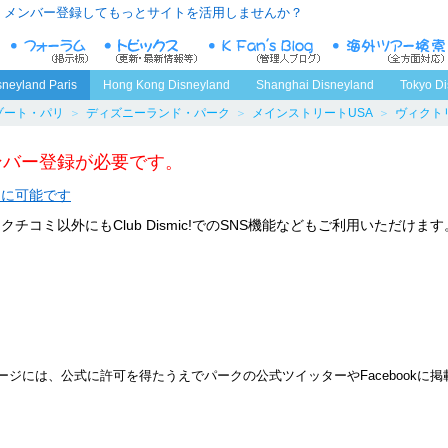
メンバー登録してもっとサイトを活用しませんか？
sneyland Paris
Hong Kong Disneyland
Shanghai Disneyland
Tokyo Di
ゾート・パリ
＞
ディズニーランド・パーク
＞
メインストリートUSA
＞
ヴィクト
ンバー登録が必要です。
ぐに可能です
コミ以外にもClub Dismic!でのSNS機能などもご利用いただけます
ジには、公式に許可を得たうえでパークの公式ツイッターやFacebookに