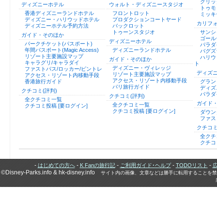
クリッ
ディズニーホテル
ウォルト・ディズニースタジオ
トゥモ
香港ディズニーランドホテル
フロントロット
ミッキ
ディズニー・ハリウッドホテル
プロダクションコートヤード
カリフ
ディズニーホテル予約方法
バックロット
トゥーンスタジオ
サンシ
ガイド・そのほか
ゴール
ディズニーホテル
パークチケット(パスポート)
パラダ
年間パスポート(Magic Access)
ディズニーランドホテル
バグズ
リゾート主要施設マップ
ハリウ
ガイド・そのほか
キャラグリ/キャラダイ
ト
ディズニー・ヴィレッジ
ファストパス/ロッカー/ピントレ
ディズ
リゾート主要施設マップ
アクセス・リゾート内移動手段
アクセス・リゾート内移動手段
香港旅行ガイド
グラン
パリ旅行ガイド
ディズ
クチコミ(評判)
パラダ
クチコミ(評判)
全クチコミ一覧
ガイド
全クチコミ一覧
クチコミ投稿 [要ログイン]
クチコミ投稿 [要ログイン]
ダウン
ファス
クチコミ
全クチ
クチコ
-
-
-
-
-
はじめての方へ
K Fanの旅行記
ご利用ガイド･ヘルプ
TODOリスト
©Disney-Parks.info & hk-disney.info
サイト内の画像、文章などは勝手に転用することを禁