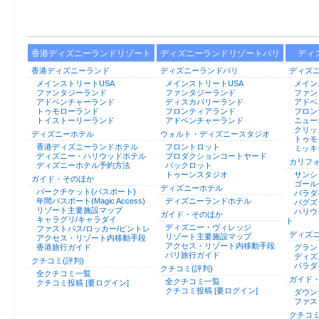
香港ディズニーランドリゾート
ディズニーランドリゾートパリ
ディ
香港ディズニーランド
ディズニーランドパリ
ディズ
メインストリートUSA
メインストリートUSA
メイン
ファンタジーランド
ファンタジーランド
ファン
アドベンチャーランド
ディスカバリーランド
アドベ
トゥモローランド
フロンティアランド
フロン
トイストーリーランド
アドベンチャーランド
ニュー
クリッ
ディズニーホテル
ウォルト・ディズニースタジオ
トゥモ
香港ディズニーランドホテル
フロントロット
ミッキ
ディズニー・ハリウッドホテル
プロダクションコートヤード
カリフ
ディズニーホテル予約方法
バックロット
トゥーンスタジオ
サンシ
ガイド・そのほか
ゴール
ディズニーホテル
パークチケット(パスポート)
パラダ
年間パスポート(Magic Access)
ディズニーランドホテル
バグズ
リゾート主要施設マップ
ハリウ
ガイド・そのほか
キャラグリ/キャラダイ
ト
ディズニー・ヴィレッジ
ファストパス/ロッカー/ピントレ
ディズ
リゾート主要施設マップ
アクセス・リゾート内移動手段
アクセス・リゾート内移動手段
香港旅行ガイド
グラン
パリ旅行ガイド
ディズ
クチコミ(評判)
パラダ
クチコミ(評判)
全クチコミ一覧
ガイド
全クチコミ一覧
クチコミ投稿 [要ログイン]
クチコミ投稿 [要ログイン]
ダウン
ファス
クチコミ