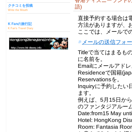
香港ディズニーランドの
クチコミを投稿
語)
Write the Mouth
直接予約する場合は
K Fanの旅行記
方法がありますが、
K Fan's Travel Diary
ここでは、メールで
メールの送信フォ
Titleで当てはまるものを
に名前を。
Emailにメールアドレス、
Residenceで国籍(ja
Reservationsを。
Inquiryに予約し
ます。
例えば、5月15日か
のファンタジアルー
Date:from
15 May
unti
Hotel:
HongKong Dis
Room:
Fantasia Roo