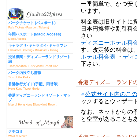
一番簡単で、かつ安
います。
料金表は旧サイトに
パークチケット (パスポート)
日本円換算や割引料
Park Tickets (Passport Tickets)
年間パスポート(Magic Access)
さい。
Magic Access
ディズニーホテル料金
キャラグリ･キャラダイ･キャラブレ
す。改定後の料金は
Character Greeting / Breakfast / Dining
ホテル料金表
・
ディ
交通機関・ディズニーランドリゾート
線
下さい。
Transportation, Disneyland Resort Line
パーク内役立ち情報
Tips of the Parks
香港ディズニーランドの
香港旅行ガイド(手配、両替等)
Hong Kong Travel Guide
公式サイト内のこ
香港ディズニーランドリゾート・マッ
プ
ックするとウィザー
Map of Hong Kong Disneyland Resort
なお、ネットからの
と空室があることも
クチコミ
Word of Mouth