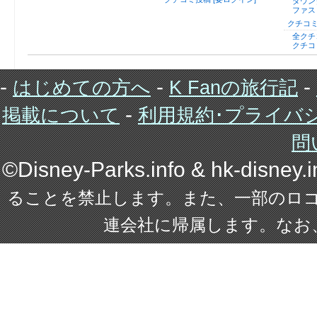
ダウン
ファス
クチコミ
全クチ
クチコ
-
-
-
はじめての方へ
K Fanの旅行記
-
掲載について
利用規約･プライバ
問
©Disney-Parks.info & hk-disney
ることを禁止します。また、一部のロ
連会社に帰属します。なお