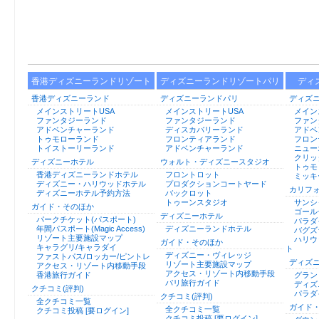
香港ディズニーランドリゾート
ディズニーランドリゾートパリ
ディ
香港ディズニーランド
ディズニーランドパリ
ディズ
メインストリートUSA
メインストリートUSA
メイン
ファンタジーランド
ファンタジーランド
ファン
アドベンチャーランド
ディスカバリーランド
アドベ
トゥモローランド
フロンティアランド
フロン
トイストーリーランド
アドベンチャーランド
ニュー
クリッ
ディズニーホテル
ウォルト・ディズニースタジオ
トゥモ
香港ディズニーランドホテル
フロントロット
ミッキ
ディズニー・ハリウッドホテル
プロダクションコートヤード
カリフ
ディズニーホテル予約方法
バックロット
トゥーンスタジオ
サンシ
ガイド・そのほか
ゴール
ディズニーホテル
パークチケット(パスポート)
パラダ
年間パスポート(Magic Access)
ディズニーランドホテル
バグズ
リゾート主要施設マップ
ハリウ
ガイド・そのほか
キャラグリ/キャラダイ
ト
ディズニー・ヴィレッジ
ファストパス/ロッカー/ピントレ
ディズ
リゾート主要施設マップ
アクセス・リゾート内移動手段
アクセス・リゾート内移動手段
香港旅行ガイド
グラン
パリ旅行ガイド
ディズ
クチコミ(評判)
パラダ
クチコミ(評判)
全クチコミ一覧
ガイド
全クチコミ一覧
クチコミ投稿 [要ログイン]
クチコミ投稿 [要ログイン]