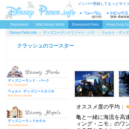
メンバー登録してもっとサイ
Disneyland
Walt Disney World
Disneyland Paris
Hong Kong Di
Disney Parks.info
＞
ディズニーランドリゾート・パリ
＞
ウォルト・ディズ
クラッシュのコースター
ディズニーランド・パーク
Parc Disneyland
ウォルト･ディズニースタジオ
Walt Disney Studios
オススメ度の平均：
亀と一緒に海流を高
ディズニーランドホテル
ィング・ニモ」のワ
Disneyland Hotel