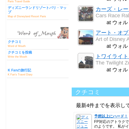
Paris Travel Guide
ディズニーランドリゾートパリ・マッ
カーズ・レー
プ
Cars Race Ral
Map of Disneyland Resort Paris
at ウ
アート・オブ
Art of Disney 
クチコミ
at ウ
Word of Mouth
クチコミを投稿
トワイライト
Write the Mouth
The Twilight Z
at ウ
K Fanの旅行記
K Fan's Travel Diary
クチコミ
最新4件までを表示し
予想以上にハード！
FP対応のアトラク
のようです。 私が