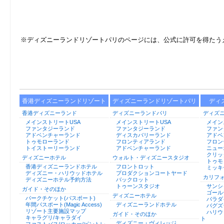
※ディズニーランドリゾートパリのページには、公式に許可を得たうえで
香港ディズニーランドリゾート
ディズニーランドリゾートパリ
ディ
香港ディズニーランド
ディズニーランドパリ
ディズ
メインストリートUSA
メインストリートUSA
メイン
ファンタジーランド
ファンタジーランド
ファン
アドベンチャーランド
ディスカバリーランド
アドベ
トゥモローランド
フロンティアランド
フロン
トイストーリーランド
アドベンチャーランド
ニュー
クリッ
ディズニーホテル
ウォルト・ディズニースタジオ
トゥモ
香港ディズニーランドホテル
フロントロット
ミッキ
ディズニー・ハリウッドホテル
プロダクションコートヤード
カリフ
ディズニーホテル予約方法
バックロット
トゥーンスタジオ
サンシ
ガイド・そのほか
ゴール
ディズニーホテル
パークチケット(パスポート)
パラダ
年間パスポート(Magic Access)
ディズニーランドホテル
バグズ
リゾート主要施設マップ
ハリウ
ガイド・そのほか
キャラグリ/キャラダイ
ト
ディズニー・ヴィレッジ