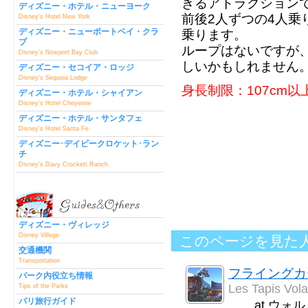
きるアトラクション
ディズニー・ホテル・ニューヨーク
前後2人ずつの4人乗
Disney's Hotel New York
ディズニー・ニューポートベイ・クラ
乗ります。
ブ
ループはないですが
Disney's Newport Bay Club
しいかもしれません
ディズニー・セコイア・ロッジ
Disney's Sequoia Lodge
身長制限：107cm
ディズニー・ホテル・シャイアン
Disney's Hotel Cheyenne
ディズニー・ホテル・サンタフェ
Disney's Hotel Santa Fe
ディズニー･デイビークロケット･ラン
チ
Disney's Davy Crockett Ranch
ディズニー・ヴィレッジ
Disney Villege
このページを見た
交通機関
Transportation
フライングカ
パーク内役立ち情報
Les Tapis Vola
Tips of the Parks
パリ旅行ガイド
at ウ