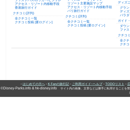
ファストパス/ロッカー/ピントレ
ディズ
リゾート主要施設マップ
アクセス・リゾート内移動手段
アクセス・リゾート内移動手段
香港旅行ガイド
グラン
パリ旅行ガイド
ディズ
クチコミ(評判)
パラダ
クチコミ(評判)
全クチコミ一覧
ガイド
全クチコミ一覧
クチコミ投稿 [要ログイン]
クチコミ投稿 [要ログイン]
ダウン
ファス
クチコミ
全クチ
クチコ
-
-
-
-
-
はじめての方へ
K Fanの旅行記
ご利用ガイド･ヘルプ
TODOリスト
©Disney-Parks.info & hk-disney.info
サイト内の画像、文章などは勝手に転用することを禁