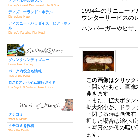
アン・ホテル＆スパ
Disney's Grand Californian Hotel & Spa
1994年のリニュー
ディズニーランド・ホテル
ウンターサービスの
Disneyland Hotel
ディズニー・パラダイス・ピア・ホテ
ハンバーガーやピザ
ル
Disney's Paradise Pier Hotel
ダウンタウンディズニー
Down Town Disney
パーク内役立ち情報
Tips of the Parks
この画像はクリック
ロス&アナハイム旅行ガイド
・開いたあと、画像
Los Angels & Anaheim Travel Guide
開きます。
・また、拡大ボタン
拡大縮小が、ドラッ
・閉じる時は画像右
クチコミ
Word of Mouth
押した場合は縮小ボ
クチコミを投稿
・写真の外側の暗い
Write the Mouth
ます。