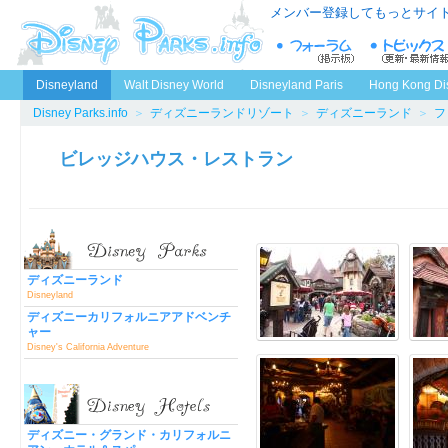
メンバー登録してもっとサイ
Disneyland
Walt Disney World
Disneyland Paris
Hong Kong Di
Disney Parks.info
＞
ディズニーランドリゾート
＞
ディズニーランド
＞
フ
ビレッジハウス・レストラン
ディズニーランド
Disneyland
ディズニーカリフォルニアアドベンチ
ャー
Disney's California Adventure
ディズニー・グランド・カリフォルニ