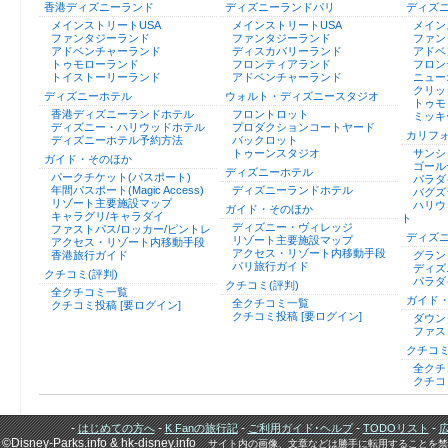
香港ディズニーランド
ディズニーランドパリ
ディズ
メインストリートUSA
メインストリートUSA
メイン
ファンタジーランド
ファンタジーランド
ファン
アドベンチャーランド
ディスカバリーランド
アドベ
トゥモローランド
フロンティアランド
フロン
トイストーリーランド
アドベンチャーランド
ニュー
クリッ
ディズニーホテル
ウォルト・ディズニースタジオ
トゥモ
香港ディズニーランドホテル
フロントロット
ミッキ
ディズニー・ハリウッドホテル
プロダクションコートヤード
カリフ
ディズニーホテル予約方法
バックロット
トゥーンスタジオ
サンシ
ガイド・そのほか
ゴール
ディズニーホテル
パークチケット(パスポート)
パラダ
年間パスポート(Magic Access)
ディズニーランドホテル
バグズ
リゾート主要施設マップ
ハリウ
ガイド・そのほか
キャラグリ/キャラダイ
ト
ディズニー・ヴィレッジ
ファストパス/ロッカー/ピントレ
ディズ
リゾート主要施設マップ
アクセス・リゾート内移動手段
アクセス・リゾート内移動手段
香港旅行ガイド
グラン
パリ旅行ガイド
ディズ
クチコミ(評判)
パラダ
クチコミ(評判)
全クチコミ一覧
ガイド
全クチコミ一覧
クチコミ投稿 [要ログイン]
クチコミ投稿 [要ログイン]
ダウン
ファス
クチコミ
全クチ
クチコ
-
-
-
-
-
はじめての方へ
K Fanの旅行記
ご利用ガイド･ヘルプ
TODOリスト
©Disney-Parks.info & hk-disney.info
サイト内の画像、文章などは勝手に転用することを禁