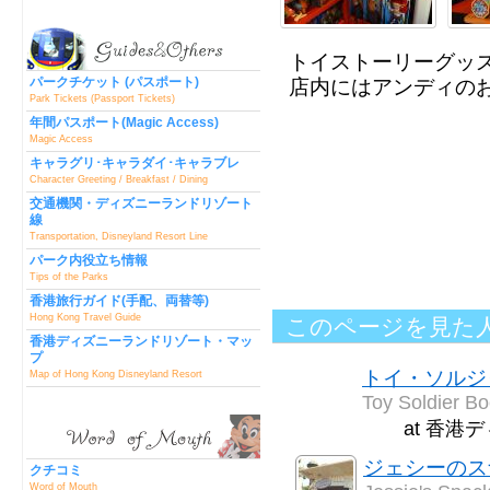
トイストーリーグッ
パークチケット (パスポート)
店内にはアンディの
Park Tickets (Passport Tickets)
年間パスポート(Magic Access)
Magic Access
キャラグリ･キャラダイ･キャラブレ
Character Greeting / Breakfast / Dining
交通機関・ディズニーランドリゾート
線
Transportation, Disneyland Resort Line
パーク内役立ち情報
Tips of the Parks
香港旅行ガイド(手配、両替等)
Hong Kong Travel Guide
このページを見た
香港ディズニーランドリゾート・マッ
プ
トイ・ソルジ
Map of Hong Kong Disneyland Resort
Toy Soldier B
at 香港
ジェシーのス
クチコミ
Word of Mouth