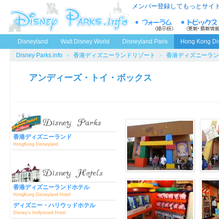
メンバー登録してもっとサイ
Disneyland
Walt Disney World
Disneyland Paris
Hong Kong Di
Disney Parks.info
＞
香港ディズニーランドリゾート
＞
香港ディズニーラン
アンディーズ・トイ・ボックス
香港ディズニーランド
HongKong Disneyland
香港ディズニーランドホテル
HongKong Disneyland Hotel
ディズニー・ハリウッドホテル
Disney's Hollywood Hotel