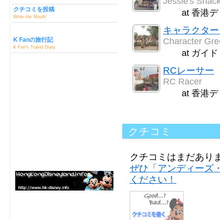
Jessie's Snac
クチコミを投稿
at 香港
Write the Mouth
キャラクター
K Fanの旅行記
Character Gre
K Fan's Travel Diary
at ガイ
RCレーサー
RC Racer
at 香港
クチコミ
クチコミはまだあり
ぜひ「アンディーズ
ください！