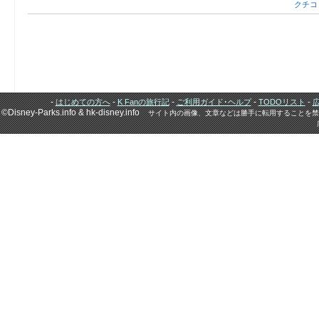
クチコ
-
-
-
-
-
はじめての方へ
K Fanの旅行記
ご利用ガイド･ヘルプ
TODOリスト
©Disney-Parks.info & hk-disney.info
サイト内の画像、文章などは勝手に転用することを禁