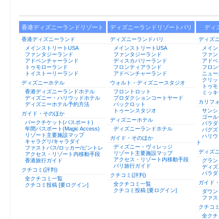
香港ディズニーランドリゾート
ディズニーランドリゾートパリ
ディ
香港ディズニーランド
ディズニーランドパリ
ディズ
メインストリートUSA
メインストリートUSA
メイン
ファンタジーランド
ファンタジーランド
ファン
アドベンチャーランド
ディスカバリーランド
アドベ
トゥモローランド
フロンティアランド
フロン
トイストーリーランド
アドベンチャーランド
ニュー
クリッ
ディズニーホテル
ウォルト・ディズニースタジオ
トゥモ
香港ディズニーランドホテル
フロントロット
ミッキ
ディズニー・ハリウッドホテル
プロダクションコートヤード
カリフ
ディズニーホテル予約方法
バックロット
トゥーンスタジオ
サンシ
ガイド・そのほか
ゴール
ディズニーホテル
パークチケット(パスポート)
パラダ
年間パスポート(Magic Access)
ディズニーランドホテル
バグズ
リゾート主要施設マップ
ハリウ
ガイド・そのほか
キャラグリ/キャラダイ
ト
ディズニー・ヴィレッジ
ファストパス/ロッカー/ピントレ
ディズ
リゾート主要施設マップ
アクセス・リゾート内移動手段
アクセス・リゾート内移動手段
香港旅行ガイド
グラン
パリ旅行ガイド
ディズ
クチコミ(評判)
パラダ
クチコミ(評判)
全クチコミ一覧
ガイド
全クチコミ一覧
クチコミ投稿 [要ログイン]
クチコミ投稿 [要ログイン]
ダウン
ファス
クチコミ
全クチ