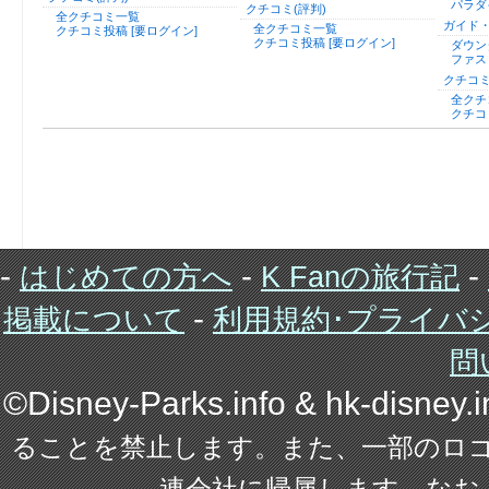
パラダ
クチコミ(評判)
全クチコミ一覧
ガイド
全クチコミ一覧
クチコミ投稿 [要ログイン]
クチコミ投稿 [要ログイン]
ダウン
ファス
クチコミ
全クチ
クチコ
-
-
-
はじめての方へ
K Fanの旅行記
-
掲載について
利用規約･プライバ
問
©Disney-Parks.info & hk-disney
ることを禁止します。また、一部のロ
連会社に帰属します。なお