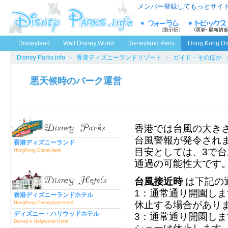
メンバー登録してもっとサイ
Disneyland
Walt Disney World
Disneyland Paris
Hong Kong Di
Disney Parks.info
＞
香港ディズニーランドリゾート
＞
ガイド・そのほか
悪天候時のパーク運営
香港では台風の大きさ等
台風警報が発令され
香港ディズニーランド
目安としては、3で台
HongKong Disneyland
通過の可能性大です
台風接近時
は下記の
1：通常通り開園し
香港ディズニーランドホテル
休止する場合があり
HongKong Disneyland Hotel
ディズニー・ハリウッドホテル
3：通常通り開園し
Disney's Hollywood Hotel