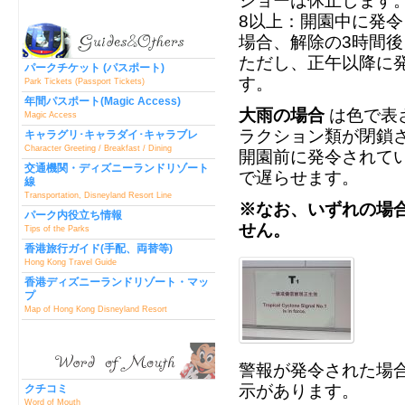
ショーは休止します
8以上：開園中に発
場合、解除の3時間
ただし、正午以降に
パークチケット (パスポート)
す。
Park Tickets (Passport Tickets)
年間パスポート(Magic Access)
大雨の場合
は色で表
Magic Access
ラクション類が閉鎖
キャラグリ･キャラダイ･キャラブレ
Character Greeting / Breakfast / Dining
開園前に発令されてい
交通機関・ディズニーランドリゾート
で遅らせます。
線
Transportation, Disneyland Resort Line
※なお、いずれの場
パーク内役立ち情報
せん。
Tips of the Parks
香港旅行ガイド(手配、両替等)
Hong Kong Travel Guide
香港ディズニーランドリゾート・マッ
プ
Map of Hong Kong Disneyland Resort
警報が発令された場
示があります。
クチコミ
Word of Mouth