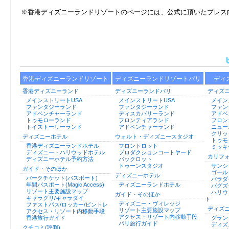
※香港ディズニーランドリゾートのページには、公式に頂いたプレス
香港ディズニーランドリゾート
ディズニーランドリゾートパリ
ディ
香港ディズニーランド
ディズニーランドパリ
ディズ
メインストリートUSA
メインストリートUSA
メイン
ファンタジーランド
ファンタジーランド
ファン
アドベンチャーランド
ディスカバリーランド
アドベ
トゥモローランド
フロンティアランド
フロン
トイストーリーランド
アドベンチャーランド
ニュー
クリッ
ディズニーホテル
ウォルト・ディズニースタジオ
トゥモ
香港ディズニーランドホテル
フロントロット
ミッキ
ディズニー・ハリウッドホテル
プロダクションコートヤード
カリフ
ディズニーホテル予約方法
バックロット
トゥーンスタジオ
サンシ
ガイド・そのほか
ゴール
ディズニーホテル
パークチケット(パスポート)
パラダ
年間パスポート(Magic Access)
ディズニーランドホテル
バグズ
リゾート主要施設マップ
ハリウ
ガイド・そのほか
キャラグリ/キャラダイ
ト
ディズニー・ヴィレッジ
ファストパス/ロッカー/ピントレ
ディズ
リゾート主要施設マップ
アクセス・リゾート内移動手段
アクセス・リゾート内移動手段
香港旅行ガイド
グラン
パリ旅行ガイド
ディズ
クチコミ(評判)