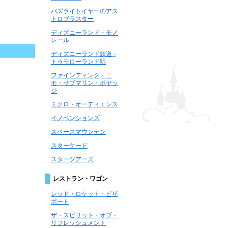
バズライトイヤーのアス
トロブラスター
ディズニーランド・モノ
レール
ディズニーランド鉄道 -
トゥモローランド駅
ファインディング・ニ
モ・サブマリン・ボヤッ
ジ
ミクロ・オーディエンス
イノベンションズ
スペースマウンテン
スターケード
スターツアーズ
レストラン・ワゴン
レッド・ロケット・ピザ
ポート
ザ・スピリット・オブ・
リフレッシュメント