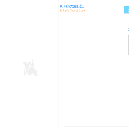
K Fanの旅行記
K Fan's Travel Diary