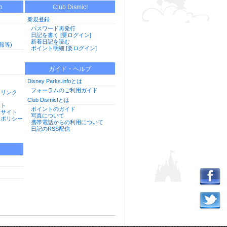
o
Club Dismic!
新規登録
パスワード再発行
日記を書く [要ログイン]
新着日記を読む
報等)
ポイント明細 [要ログイン]
ガイド・ヘルプ
Disney Parks.infoとは
フォーラムのご利用ガイド
用リンク
Club Dismic!とは
イト
ポイントのガイド
けサイト
写真について
ーポリシー
携帯電話からの利用について
日記のRSS配信