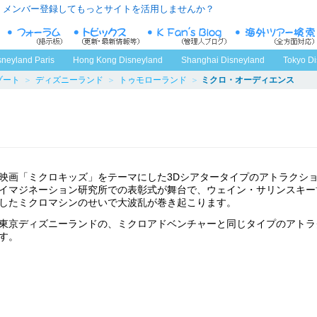
メンバー登録してもっとサイトを活用しませんか？
sneyland Paris
Hong Kong Disneyland
Shanghai Disneyland
Tokyo Di
ゾート
＞
ディズニーランド
＞
トゥモローランド
＞
ミクロ・オーディエンス
映画「ミクロキッズ」をテーマにした3Dシアタータイプのアトラクシ
イマジネーション研究所での表彰式が舞台で、ウェイン・サリンスキー
したミクロマシンのせいで大波乱が巻き起こります。
東京ディズニーランドの、ミクロアドベンチャーと同じタイプのアトラ
す。