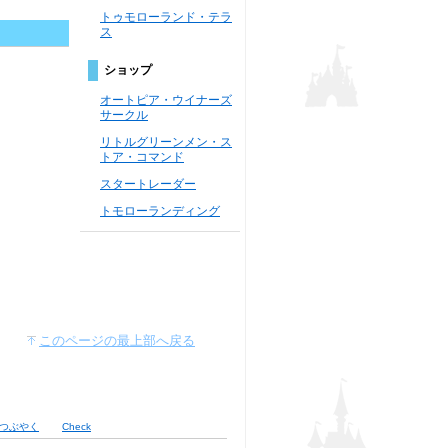
トゥモローランド・テラ
ス
ショップ
オートピア・ウイナーズ
サークル
リトルグリーンメン・ス
トア・コマンド
スタートレーダー
トモローランディング
このページの最上部へ戻る
rでつぶやく
Check