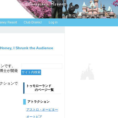
sney Resort
Club Dismic!
Log in
Honey, I Shrunk the Audience
ョンです。
博士が開発
クションで
トゥモローランド
のページ一覧
アトラクション
アストロ・オービター
オートピア