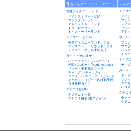
香港ディズニーランドリゾート
ディズ
香港ディズニーランド
ディズ
メインストリートUSA
メイン
ファンタジーランド
ファン
アドベンチャーランド
ディス
トゥモローランド
フロン
トイストーリーランド
アドベ
ディズニーホテル
ウォル
香港ディズニーランドホテル
フロン
ディズニー・ハリウッドホテル
プロダ
ディズニーホテル予約方法
バック
トゥー
ガイド・そのほか
ディズ
パークチケット(パスポート)
年間パスポート(Magic Access)
ディズ
リゾート主要施設マップ
ガイド
キャラグリ/キャラダイ
ディズ
ファストパス/ロッカー/ピントレ
リゾー
アクセス・リゾート内移動手段
アクセ
香港旅行ガイド
パリ旅
クチコミ(評判)
クチコミ
全クチコミ一覧
全クチ
クチコミ投稿 [要ログイン]
クチコ