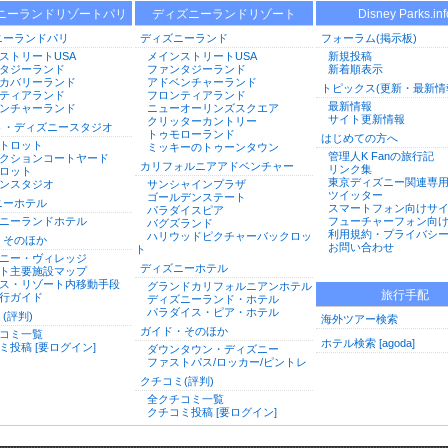
ニーランドリゾートパリ
ディズニーランドリゾート
Disney Parks.inf
ニーランドパリ
ディズニーランド
フォーラム(掲示板)
ストリートUSA
メインストリートUSA
新規投稿
タジーランド
ファンタジーランド
新着順表示
カバリーランド
アドベンチャーランド
トピックス(更新・最新情
ティアランド
フロンティアランド
最新情報
ンチャーランド
ニューオーリンズスクエア
サイト更新情報
クリッターカントリー
ト・ディズニースタジオ
トゥモローランド
はじめての方へ
トロット
ミッキーのトゥーンタウン
管理人K Fanの旅行記
クションコートヤード
カリフォルニアアドベンチャー
リンク集
ロット
東京ディズニー関連専
ンスタジオ
サンシャインプラザ
ツイッター
ゴールデンステート
ニーホテル
スマートフォン向けサ
パラダイスピア
ニーランドホテル
フューチャーフォン向
バグズランド
利用規約・プライバシ
ハリウッドピクチャーバックロッ
・そのほか
お問い合わせ
ト
ニー・ヴィレッジ
ディズニーホテル
ト主要施設マップ
ス・リゾート内移動手段
グランドカリフォルニアンホテル
旅行手配
行ガイド
ディズニーランド・ホテル
パラダイス・ピア・ホテル
(評判)
海外ツアー検索
ガイド・そのほか
コミ一覧
ホテル検索 [agoda]
ミ投稿 [要ログイン]
ダウンタウン・ディズニー
ファストパス/ロッカー/ピントレ
クチコミ(評判)
全クチコミ一覧
クチコミ投稿 [要ログイン]