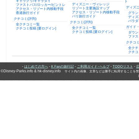
キャラグリ/キャラダイ
ト
ディズニー・ヴィレッジ
ファストパス/ロッカー/ピントレ
ディズ
リゾート主要施設マップ
アクセス・リゾート内移動手段
アクセス・リゾート内移動手段
香港旅行ガイド
グラン
パリ旅行ガイド
ディズ
クチコミ(評判)
パラダ
クチコミ(評判)
全クチコミ一覧
ガイド
全クチコミ一覧
クチコミ投稿 [要ログイン]
クチコミ投稿 [要ログイン]
ダウン
ファス
クチコミ
全クチ
クチコ
-
-
-
-
-
はじめての方へ
K Fanの旅行記
ご利用ガイド･ヘルプ
TODOリスト
©Disney-Parks.info & hk-disney.info
サイト内の画像、文章などは勝手に転用することを禁