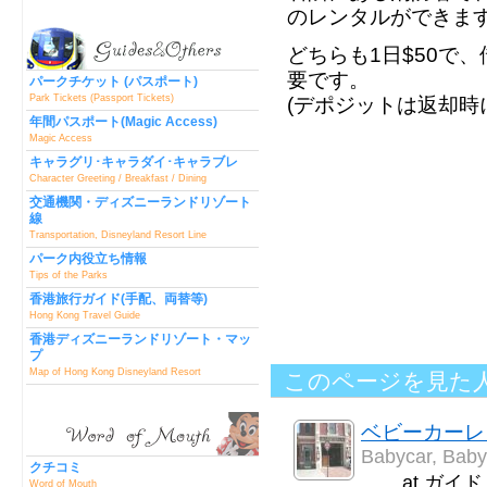
のレンタルができま
どちらも1日$50で
要です。
パークチケット (パスポート)
Park Tickets (Passport Tickets)
(デポジットは返却時
年間パスポート(Magic Access)
Magic Access
キャラグリ･キャラダイ･キャラブレ
Character Greeting / Breakfast / Dining
交通機関・ディズニーランドリゾート
線
Transportation, Disneyland Resort Line
パーク内役立ち情報
Tips of the Parks
香港旅行ガイド(手配、両替等)
Hong Kong Travel Guide
香港ディズニーランドリゾート・マッ
プ
Map of Hong Kong Disneyland Resort
このページを見た
ベビーカーレ
Babycar, Baby
クチコミ
at ガイ
Word of Mouth