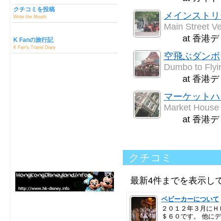
クチコミを投稿
メインストリ
Write the Mouth
Main Street Ve
at 香港
K Fanの旅行記
K Fan's Travel Diary
空飛ぶダンボ
Dumbo to Flyi
at 香港
マーケットハ
Market House
at 香港
クチコミ
最新4件までを表示し
ベビーカーについて
２０１２年３月にＨ
＄６０です。 他に