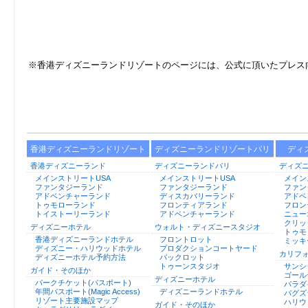
※香港ディズニーランドリゾートのページには、公式に頂いたプレス
香港ディズニーランドリゾート
ディズニーランドリゾートパリ
ディ
香港ディズニーランド
ディズニーランドパリ
ディズ
メインストリートUSA
メインストリートUSA
メイン
ファンタジーランド
ファンタジーランド
ファン
アドベンチャーランド
ディスカバリーランド
アドベ
トゥモローランド
フロンティアランド
フロン
トイストーリーランド
アドベンチャーランド
ニュー
クリッ
ディズニーホテル
ウォルト・ディズニースタジオ
トゥモ
香港ディズニーランドホテル
フロントロット
ミッキ
ディズニー・ハリウッドホテル
プロダクションコートヤード
カリフ
ディズニーホテル予約方法
バックロット
トゥーンスタジオ
サンシ
ガイド・そのほか
ゴール
ディズニーホテル
パークチケット(パスポート)
パラダ
年間パスポート(Magic Access)
ディズニーランドホテル
バグズ
リゾート主要施設マップ
ハリウ
ガイド・そのほか